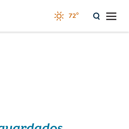
°
72
 guardados.