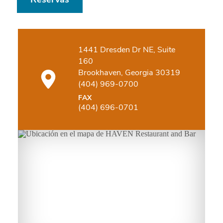
Reservas
1441 Dresden Dr NE, Suite
160
Brookhaven, Georgia 30319
(404) 969-0700
FAX
(404) 696-0701