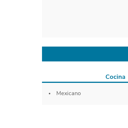
Cocina
Detalles
Mexicano