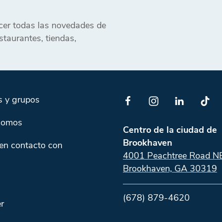
ocer todas las novedades de
taurantes, tiendas,
s y grupos
somos
Centro de la ciudad de
Brookhaven
en contacto con
4001 Peachtree Road N
Brookhaven, GA 30319
(678) 879-4620
r