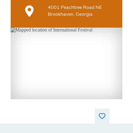
4001 Peachtree Road NE
Brookhaven, Georgia